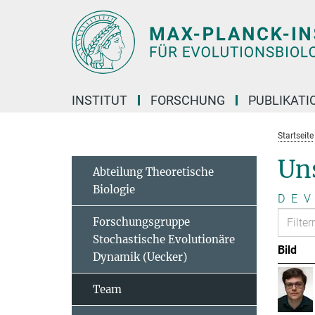
Hauptinhalt
INSTITUT
FORSCHUNG
PUBLIKATI
Startseite
Un
Abteilung Theoretische
Biologie
D
E
V
Forschungsgruppe
Stochastische Evolutionäre
Bild
Dynamik (Uecker)
Team