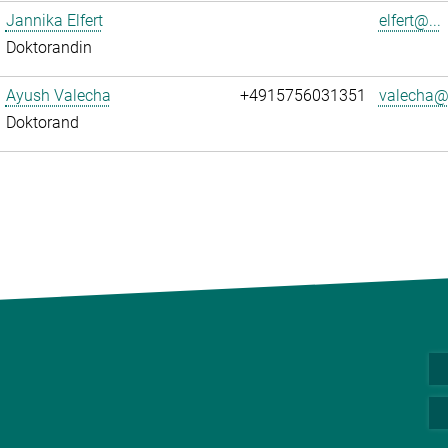
Jannika Elfert
elfert@...
Doktorandin
Ayush Valecha
+4915756031351
valecha@.
Doktorand