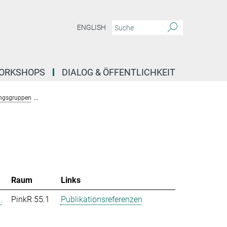
ENGLISH
ORKSHOPS
DIALOG & ÖFFENTLICHKEIT
ngsgruppen
Forschungsgruppe Stochastische Evolutionäre Dynamik (Uecker)
Raum
Links
.
PinkR 55.1
Publikationsreferenzen