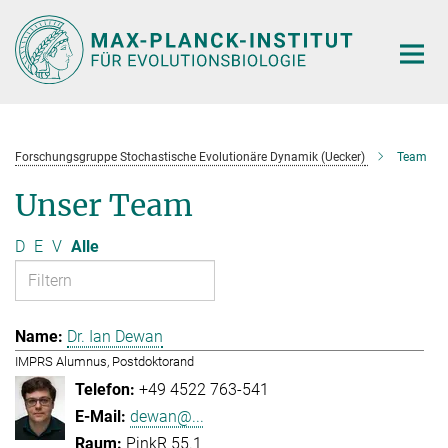
Hauptinhalt
Forschungsgruppe Stochastische Evolutionäre Dynamik (Uecker)
Team
Unser Team
D
E
V
Alle
Dr. Ian Dewan
IMPRS Alumnus, Postdoktorand
+49 4522 763-541
dewan@...
PinkR 55.1