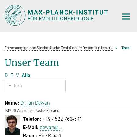
Hauptinhalt
Forschungsgruppe Stochastische Evolutionäre Dynamik (Uecker)
Team
Unser Team
D
E
V
Alle
Dr. Ian Dewan
IMPRS Alumnus, Postdoktorand
+49 4522 763-541
dewan@...
PinkR 55.1