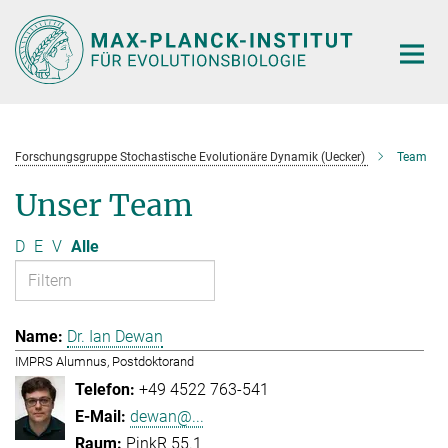
Hauptinhalt
Forschungsgruppe Stochastische Evolutionäre Dynamik (Uecker)
Team
Unser Team
D
E
V
Alle
Dr. Ian Dewan
IMPRS Alumnus, Postdoktorand
+49 4522 763-541
dewan@...
PinkR 55.1