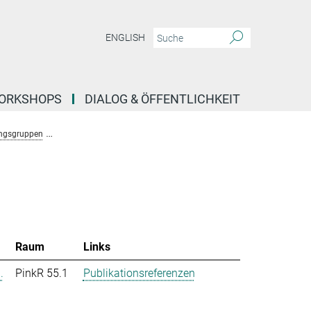
ENGLISH
ORKSHOPS
DIALOG & ÖFFENTLICHKEIT
ngsgruppen
Forschungsgruppe Stochastische Evolutionäre Dynamik (Uecker)
Raum
Links
.
PinkR 55.1
Publikationsreferenzen