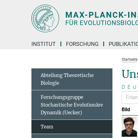
Hauptinhalt
INSTITUT
FORSCHUNG
PUBLIKATI
Startseite
Un
Abteilung Theoretische
Biologie
D
E
U
Forschungsgruppe
Stochastische Evolutionäre
Bild
Dynamik (Uecker)
Team