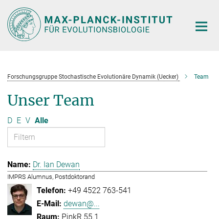
Hauptinhalt
Forschungsgruppe Stochastische Evolutionäre Dynamik (Uecker)
Team
Unser Team
D
E
V
Alle
Dr. Ian Dewan
IMPRS Alumnus, Postdoktorand
+49 4522 763-541
dewan@...
PinkR 55.1