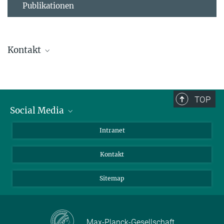
Publikationen
Kontakt
Ursula Krützfeldt
Direktionsassistenz
+ 49 4522 763-238
TOP
+49 4522 763-260
Social Media
kruetzfeldt@...
BlueSky
Intranet
Assistenz der Abteilung
LinkedIn
Kontakt
Sitemap
Max-Planck-Gesellschaft