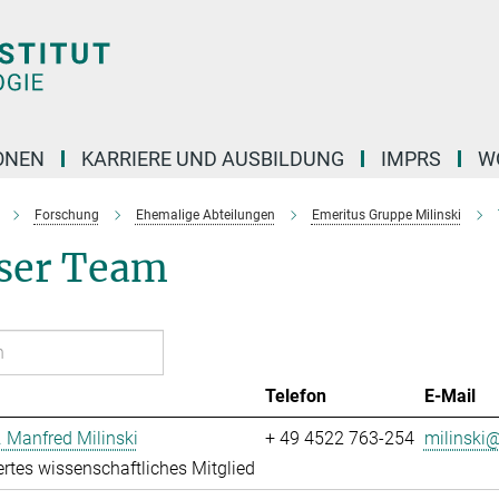
ONEN
KARRIERE UND AUSBILDUNG
IMPRS
W
Forschung
Ehemalige Abteilungen
Emeritus Gruppe Milinski
ser Team
Telefon
E-Mail
r. Manfred Milinski
+ 49 4522 763-254
milinski@
ertes wissenschaftliches Mitglied