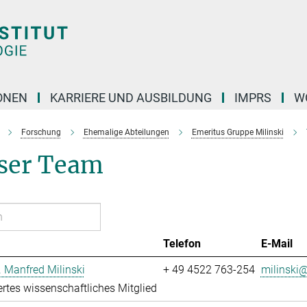
ONEN
KARRIERE UND AUSBILDUNG
IMPRS
W
Forschung
Ehemalige Abteilungen
Emeritus Gruppe Milinski
ser Team
Telefon
E-Mail
r. Manfred Milinski
+ 49 4522 763-254
milinski@
ertes wissenschaftliches Mitglied