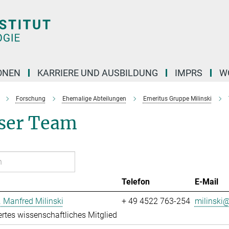
ONEN
KARRIERE UND AUSBILDUNG
IMPRS
W
Forschung
Ehemalige Abteilungen
Emeritus Gruppe Milinski
ser Team
Telefon
E-Mail
r. Manfred Milinski
+ 49 4522 763-254
milinski@
ertes wissenschaftliches Mitglied