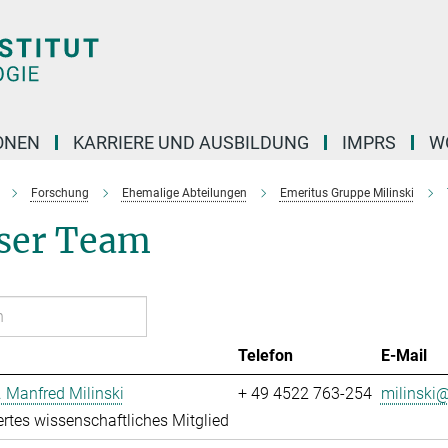
ONEN
KARRIERE UND AUSBILDUNG
IMPRS
W
Forschung
Ehemalige Abteilungen
Emeritus Gruppe Milinski
ser Team
Telefon
E-Mail
r. Manfred Milinski
+ 49 4522 763-254
milinski@
ertes wissenschaftliches Mitglied