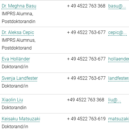
Dr. Meghna Basu
+ 49 4522 763 368
basu@...
IMPRS Alumna,
Postdoktorandin
Dr. Aleksa Cepic
+ 49 4522 763-677
cepic@...
IMPRS Alumnus,
Postdoktorand
Eva Holländer
+ 49 4522 763-677
hollaende
Doktorand/in
Svenja Landfester
+ 49 4522 763-677
landfester
Doktorand/in
Xiaolin Liu
+49 4522 763 368
liu@...
Doktorandin
Keisaku Matsuzaki
+ 49 4522 763-619
matsuzaki
Doktorand/in