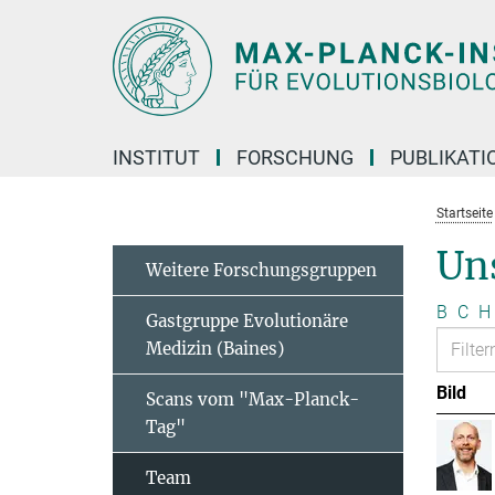
Hauptinhalt
INSTITUT
FORSCHUNG
PUBLIKATI
Startseite
Un
Weitere Forschungsgruppen
B
C
H
Gastgruppe Evolutionäre
Medizin (Baines)
Bild
Scans vom "Max-Planck-
Tag"
Team