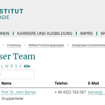
ONEN
KARRIERE UND AUSBILDUNG
IMPRS
W
Forschung
Weitere Forschungsgruppen
Gastgruppe Evolutionsme
ser Team
L
M
R
S
V
Alle
Name
Telefon
E-Mail
Prof. Dr. John Baines
+ 49 4522 763-367
baines@..
Gruppenleiter