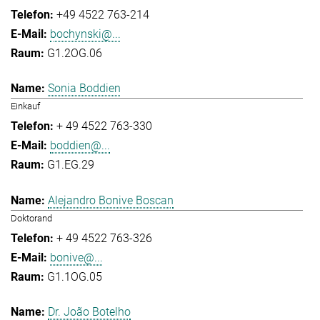
+49 4522 763-214
bochynski@...
G1.2OG.06
Sonia Boddien
Einkauf
+ 49 4522 763-330
boddien@...
G1.EG.29
Alejandro Bonive Boscan
Doktorand
+ 49 4522 763-326
bonive@...
G1.1OG.05
Dr. João Botelho