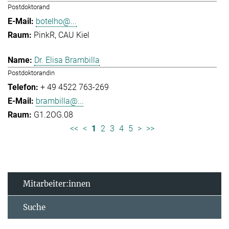
Postdoktorand
botelho@...
PinkR, CAU Kiel
Dr. Elisa Brambilla
Postdoktorandin
+ 49 4522 763-269
brambilla@...
G1.2OG.08
<<
<
1
2
3
4
5
>
>>
Mitarbeiter:innen
Suche