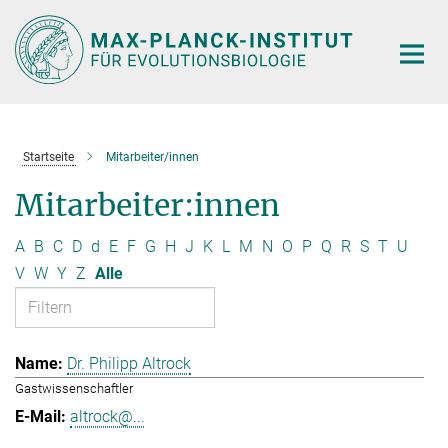
Hauptinhalt
Startseite
Mitarbeiter/innen
Mitarbeiter:innen
A
B
C
D
d
E
F
G
H
J
K
L
M
N
O
P
Q
R
S
T
U
V
W
Y
Z
Alle
Dr. Philipp Altrock
Gastwissenschaftler
altrock@...