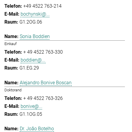
+49 4522 763-214
bochynski@...
G1.2OG.06
Sonia Boddien
Einkauf
+ 49 4522 763-330
boddien@...
G1.EG.29
Alejandro Bonive Boscan
Doktorand
+ 49 4522 763-326
bonive@...
G1.1OG.05
Dr. João Botelho