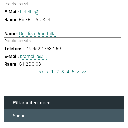
Postdoktorand
botelho@...
PinkR, CAU Kiel
Dr. Elisa Brambilla
Postdoktorandin
+ 49 4522 763-269
brambilla@...
G1.2OG.08
<<
<
1
2
3
4
5
>
>>
Mitarbeiter:innen
Suche