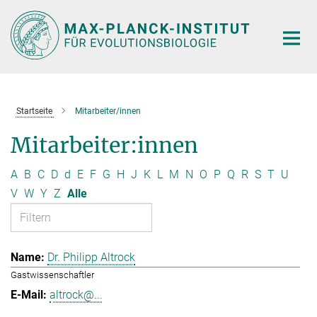
Hauptinhalt
Startseite
Mitarbeiter/innen
Mitarbeiter:innen
A
B
C
D
d
E
F
G
H
J
K
L
M
N
O
P
Q
R
S
T
U
V
W
Y
Z
Alle
Dr. Philipp Altrock
Gastwissenschaftler
altrock@...