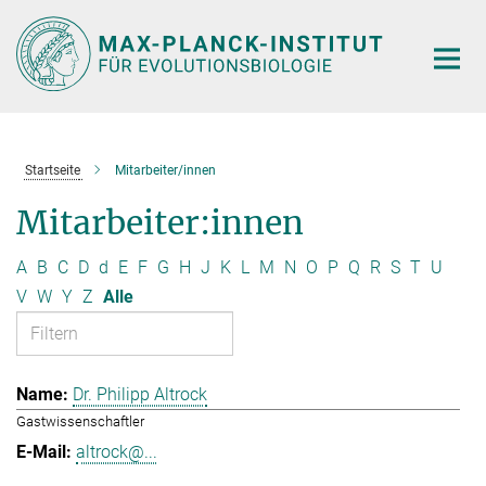
Hauptinhalt
Startseite
Mitarbeiter/innen
Mitarbeiter:innen
A
B
C
D
d
E
F
G
H
J
K
L
M
N
O
P
Q
R
S
T
U
V
W
Y
Z
Alle
Dr. Philipp Altrock
Gastwissenschaftler
altrock@...