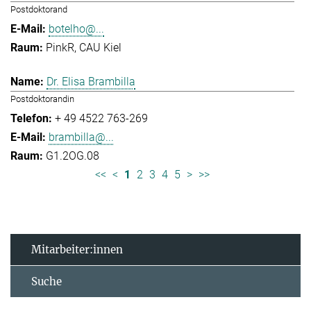
Postdoktorand
botelho@...
PinkR, CAU Kiel
Dr. Elisa Brambilla
Postdoktorandin
+ 49 4522 763-269
brambilla@...
G1.2OG.08
<<
<
1
2
3
4
5
>
>>
Mitarbeiter:innen
Suche