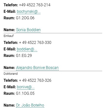
+49 4522 763-214
bochynski@...
G1.2OG.06
Sonia Boddien
Einkauf
+ 49 4522 763-330
boddien@...
G1.EG.29
Alejandro Bonive Boscan
Doktorand
+ 49 4522 763-326
bonive@...
G1.1OG.05
Dr. João Botelho