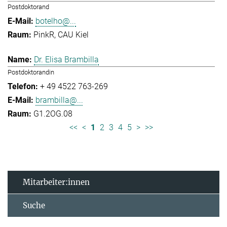
Postdoktorand
botelho@...
PinkR, CAU Kiel
Dr. Elisa Brambilla
Postdoktorandin
+ 49 4522 763-269
brambilla@...
G1.2OG.08
<<
<
1
2
3
4
5
>
>>
Mitarbeiter:innen
Suche