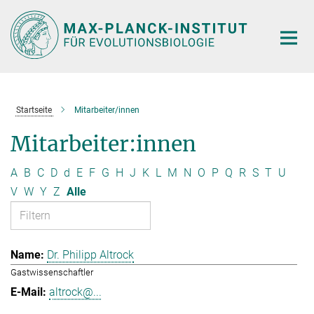
Hauptinhalt
Startseite
Mitarbeiter/innen
Mitarbeiter:innen
A
B
C
D
d
E
F
G
H
J
K
L
M
N
O
P
Q
R
S
T
U
V
W
Y
Z
Alle
Dr. Philipp Altrock
Gastwissenschaftler
altrock@...