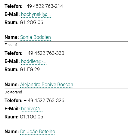
+49 4522 763-214
bochynski@...
G1.2OG.06
Sonia Boddien
Einkauf
+ 49 4522 763-330
boddien@...
G1.EG.29
Alejandro Bonive Boscan
Doktorand
+ 49 4522 763-326
bonive@...
G1.1OG.05
Dr. João Botelho