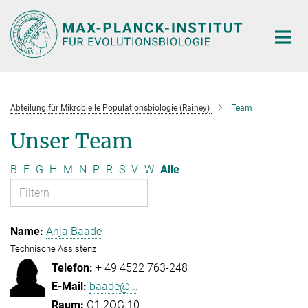
Hauptinhalt
Abteilung für Mikrobielle Populationsbiologie (Rainey)
Team
Unser Team
B
F
G
H
M
N
P
R
S
V
W
Alle
Anja Baade
Technische Assistenz
+ 49 4522 763-248
baade@...
G1.2OG.10