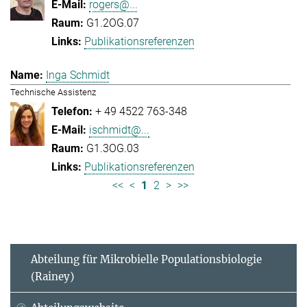
rogers@...
G1.2OG.07
Publikationsreferenzen
Inga Schmidt
Technische Assistenz
+ 49 4522 763-348
ischmidt@...
G1.3OG.03
Publikationsreferenzen
<<
<
1
2
>
>>
Abteilung für Mikrobielle Populationsbiologie
(Rainey)