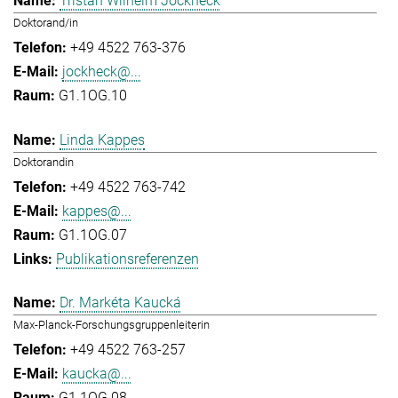
Tristan Wilhelm Jockheck
Doktorand/in
+49 4522 763-376
jockheck@...
G1.1OG.10
Linda Kappes
Doktorandin
+49 4522 763-742
kappes@...
G1.1OG.07
Publikationsreferenzen
Dr. Markéta Kaucká
Max-Planck-Forschungsgruppenleiterin
+49 4522 763-257
kaucka@...
G1.1OG.08