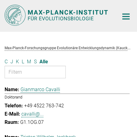
Hauptinhalt
M
ax-Planck-Forschungsgruppe Evolutionäre Entwicklungsdynamik (Kaucká)
C
J
K
L
M
S
Alle
Gianmarco Cavalli
Doktorand
+49 4522 763-742
cavalli@...
G1.1OG.07