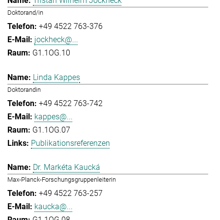
Tristan Wilhelm Jockheck
Doktorand/in
+49 4522 763-376
jockheck@...
G1.1OG.10
Linda Kappes
Doktorandin
+49 4522 763-742
kappes@...
G1.1OG.07
Publikationsreferenzen
Dr. Markéta Kaucká
Max-Planck-Forschungsgruppenleiterin
+49 4522 763-257
kaucka@...
G1.1OG.08