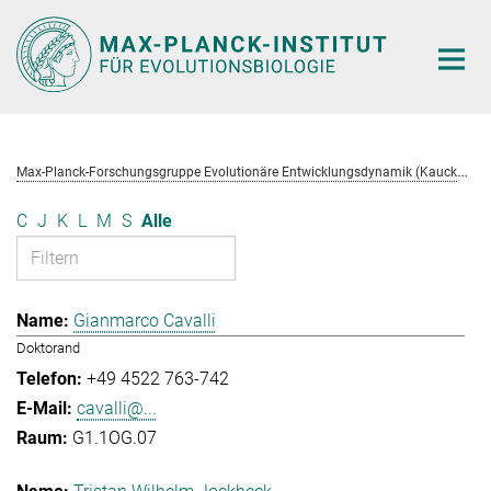
Hauptinhalt
M
ax-Planck-Forschungsgruppe Evolutionäre Entwicklungsdynamik (Kaucká)
C
J
K
L
M
S
Alle
Gianmarco Cavalli
Doktorand
+49 4522 763-742
cavalli@...
G1.1OG.07