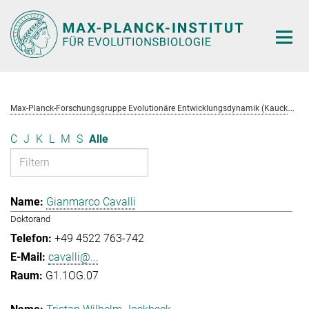
Hauptinhalt
M
ax-Planck-Forschungsgruppe Evolutionäre Entwicklungsdynamik (Kaucká)
C
J
K
L
M
S
Alle
Gianmarco Cavalli
Doktorand
+49 4522 763-742
cavalli@...
G1.1OG.07