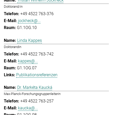
Tristan Wilhelm Jockheck
Doktorand/in
+49 4522 763-376
jockheck@...
G1.1OG.10
Linda Kappes
Doktorandin
+49 4522 763-742
kappes@...
G1.1OG.07
Publikationsreferenzen
Dr. Markéta Kaucká
Max-Planck-Forschungsgruppenleiterin
+49 4522 763-257
kaucka@...
G1.1OG.08