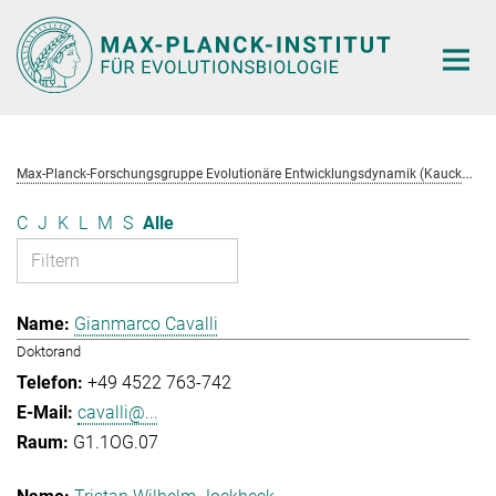
Hauptinhalt
M
ax-Planck-Forschungsgruppe Evolutionäre Entwicklungsdynamik (Kaucká)
C
J
K
L
M
S
Alle
Gianmarco Cavalli
Doktorand
+49 4522 763-742
cavalli@...
G1.1OG.07