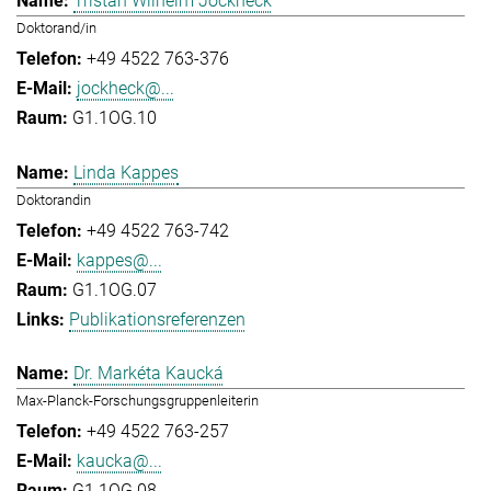
Tristan Wilhelm Jockheck
Doktorand/in
+49 4522 763-376
jockheck@...
G1.1OG.10
Linda Kappes
Doktorandin
+49 4522 763-742
kappes@...
G1.1OG.07
Publikationsreferenzen
Dr. Markéta Kaucká
Max-Planck-Forschungsgruppenleiterin
+49 4522 763-257
kaucka@...
G1.1OG.08