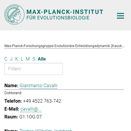
Hauptinhalt
M
ax-Planck-Forschungsgruppe Evolutionäre Entwicklungsdynamik (Kaucká)
C
J
K
L
M
S
Alle
Gianmarco Cavalli
Doktorand
+49 4522 763-742
cavalli@...
G1.1OG.07