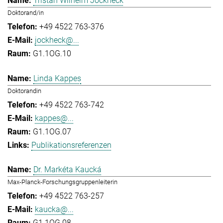
Tristan Wilhelm Jockheck
Doktorand/in
+49 4522 763-376
jockheck@...
G1.1OG.10
Linda Kappes
Doktorandin
+49 4522 763-742
kappes@...
G1.1OG.07
Publikationsreferenzen
Dr. Markéta Kaucká
Max-Planck-Forschungsgruppenleiterin
+49 4522 763-257
kaucka@...
G1.1OG.08