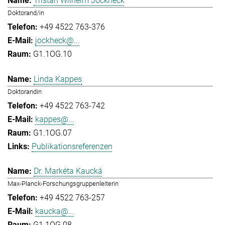
Tristan Wilhelm Jockheck
Doktorand/in
+49 4522 763-376
jockheck@...
G1.1OG.10
Linda Kappes
Doktorandin
+49 4522 763-742
kappes@...
G1.1OG.07
Publikationsreferenzen
Dr. Markéta Kaucká
Max-Planck-Forschungsgruppenleiterin
+49 4522 763-257
kaucka@...
G1.1OG.08