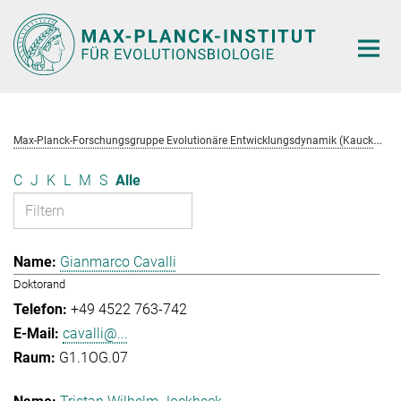
Hauptinhalt
M
ax-Planck-Forschungsgruppe Evolutionäre Entwicklungsdynamik (Kaucká)
C
J
K
L
M
S
Alle
Gianmarco Cavalli
Doktorand
+49 4522 763-742
cavalli@...
G1.1OG.07