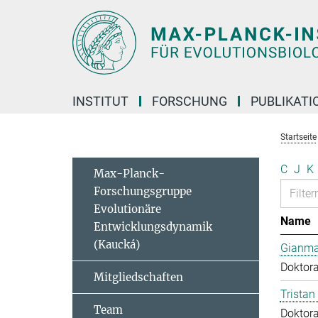
Hauptinhalt
INSTITUT
FORSCHUNG
PUBLIKATI
Startseite
C
J
K
Max-Planck-
Forschungsgruppe
Evolutionäre
Name
Entwicklungsdynamik
(Kaucká)
Gianma
Doktor
Mitgliedschaften
Tristan
Team
Doktor