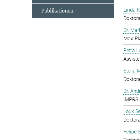
Linda 
Publikationen
Doktor
Dr. Mar
Max-Pl
Petra L
Assist
Stella
Doktor
Dr. And
IMPRS 
Louk S
Doktor
Felipe 