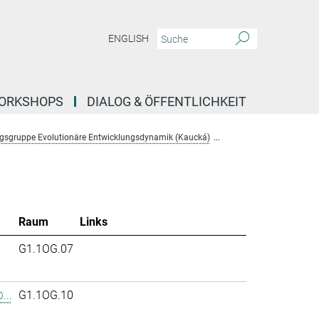
ENGLISH
ORKSHOPS
DIALOG & ÖFFENTLICHKEIT
gsgruppe Evolutionäre Entwicklungsdynamik (Kaucká)
Team
Raum
Links
.
G1.1OG.07
...
G1.1OG.10