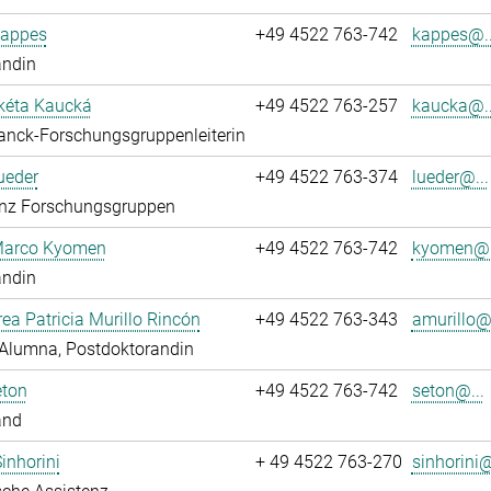
Kappes
+49 4522 763-742
kappes@..
andin
kéta Kaucká
+49 4522 763-257
kaucka@..
anck-Forschungsgruppenleiterin
ueder
+49 4522 763-374
lueder@...
enz Forschungsgruppen
 Marco Kyomen
+49 4522 763-742
kyomen@.
andin
rea Patricia Murillo Rincón
+49 4522 763-343
amurillo@.
Alumna, Postdoktorandin
eton
+49 4522 763-742
seton@...
and
Sinhorini
+ 49 4522 763-270
sinhorini@