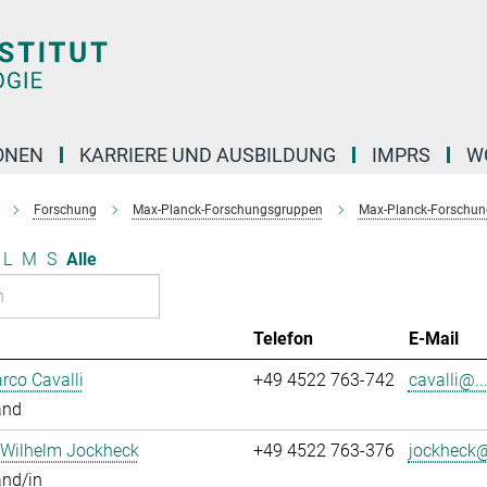
ONEN
KARRIERE UND AUSBILDUNG
IMPRS
W
Forschung
Max-Planck-Forschungsgruppen
Max-Planck-Forschun
L
M
S
Alle
Telefon
E-Mail
rco Cavalli
+49 4522 763-742
cavalli@..
and
 Wilhelm Jockheck
+49 4522 763-376
jockheck@
and/in