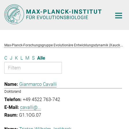
Hauptinhalt
M
ax-Planck-Forschungsgruppe Evolutionäre Entwicklungsdynamik (Kaucká)
C
J
K
L
M
S
Alle
Gianmarco Cavalli
Doktorand
+49 4522 763-742
cavalli@...
G1.1OG.07