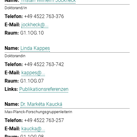
Tristan Wilhelm Jockheck
Doktorand/in
+49 4522 763-376
jockheck@...
G1.1OG.10
Linda Kappes
Doktorandin
+49 4522 763-742
kappes@...
G1.1OG.07
Publikationsreferenzen
Dr. Markéta Kaucká
Max-Planck-Forschungsgruppenleiterin
+49 4522 763-257
kaucka@...
G1.1OG.08