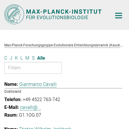
Hauptinhalt
M
ax-Planck-Forschungsgruppe Evolutionäre Entwicklungsdynamik (Kaucká)
C
J
K
L
M
S
Alle
Gianmarco Cavalli
Doktorand
+49 4522 763-742
cavalli@...
G1.1OG.07