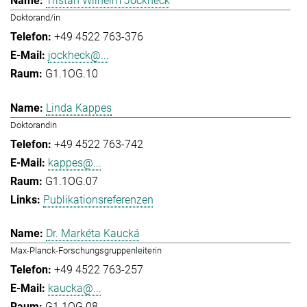
Tristan Wilhelm Jockheck
Doktorand/in
+49 4522 763-376
jockheck@...
G1.1OG.10
Linda Kappes
Doktorandin
+49 4522 763-742
kappes@...
G1.1OG.07
Publikationsreferenzen
Dr. Markéta Kaucká
Max-Planck-Forschungsgruppenleiterin
+49 4522 763-257
kaucka@...
G1.1OG.08