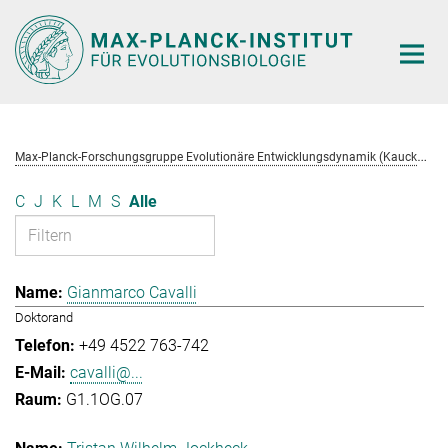
Hauptinhalt
M
ax-Planck-Forschungsgruppe Evolutionäre Entwicklungsdynamik (Kaucká)
C
J
K
L
M
S
Alle
Gianmarco Cavalli
Doktorand
+49 4522 763-742
cavalli@...
G1.1OG.07