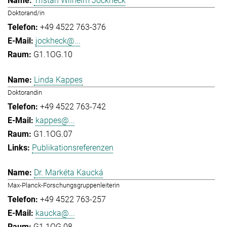
Tristan Wilhelm Jockheck
Doktorand/in
+49 4522 763-376
jockheck@...
G1.1OG.10
Linda Kappes
Doktorandin
+49 4522 763-742
kappes@...
G1.1OG.07
Publikationsreferenzen
Dr. Markéta Kaucká
Max-Planck-Forschungsgruppenleiterin
+49 4522 763-257
kaucka@...
G1.1OG.08