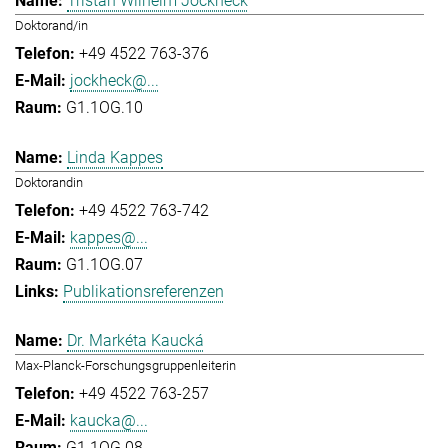
Tristan Wilhelm Jockheck
Doktorand/in
+49 4522 763-376
jockheck@...
G1.1OG.10
Linda Kappes
Doktorandin
+49 4522 763-742
kappes@...
G1.1OG.07
Publikationsreferenzen
Dr. Markéta Kaucká
Max-Planck-Forschungsgruppenleiterin
+49 4522 763-257
kaucka@...
G1.1OG.08