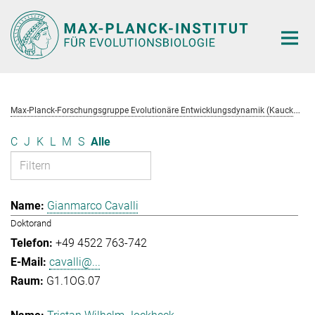
Hauptinhalt
M
ax-Planck-Forschungsgruppe Evolutionäre Entwicklungsdynamik (Kaucká)
C
J
K
L
M
S
Alle
Gianmarco Cavalli
Doktorand
+49 4522 763-742
cavalli@...
G1.1OG.07