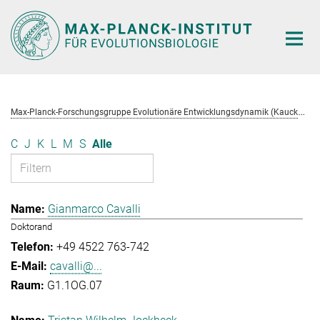
Hauptinhalt
M
ax-Planck-Forschungsgruppe Evolutionäre Entwicklungsdynamik (Kaucká)
C
J
K
L
M
S
Alle
Gianmarco Cavalli
Doktorand
+49 4522 763-742
cavalli@...
G1.1OG.07