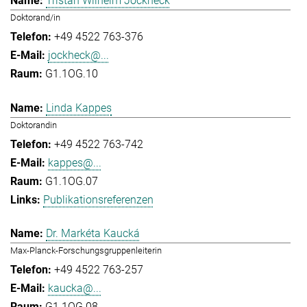
Tristan Wilhelm Jockheck
Doktorand/in
+49 4522 763-376
jockheck@...
G1.1OG.10
Linda Kappes
Doktorandin
+49 4522 763-742
kappes@...
G1.1OG.07
Publikationsreferenzen
Dr. Markéta Kaucká
Max-Planck-Forschungsgruppenleiterin
+49 4522 763-257
kaucka@...
G1.1OG.08