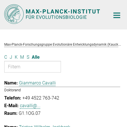
Hauptinhalt
M
ax-Planck-Forschungsgruppe Evolutionäre Entwicklungsdynamik (Kaucká)
C
J
K
M
S
Alle
Gianmarco Cavalli
Doktorand
+49 4522 763-742
cavalli@...
G1.1OG.07