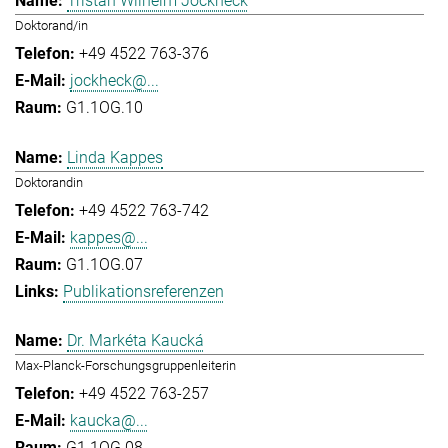
Tristan Wilhelm Jockheck
Doktorand/in
+49 4522 763-376
jockheck@...
G1.1OG.10
Linda Kappes
Doktorandin
+49 4522 763-742
kappes@...
G1.1OG.07
Publikationsreferenzen
Dr. Markéta Kaucká
Max-Planck-Forschungsgruppenleiterin
+49 4522 763-257
kaucka@...
G1.1OG.08