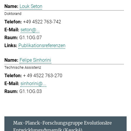
Louk Seton
Doktorand
+49 4522 763-742
seton@...
G1.1OG.07
Publikationsreferenzen
Felipe Sinhorini
Technische Assistenz
+ 49 4522 763-270
sinhorini@...
G1.1OG.03
Max-Planck-Forschungsgruppe Evolutionäre
Entwicklungsdynamik (Kaucká)