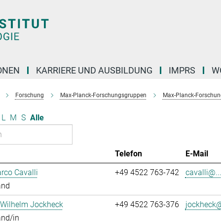
ONEN
KARRIERE UND AUSBILDUNG
IMPRS
W
Forschung
Max-Planck-Forschungsgruppen
Max-Planck-Forschun
L
M
S
Alle
Telefon
E-Mail
rco Cavalli
+49 4522 763-742
cavalli@..
and
 Wilhelm Jockheck
+49 4522 763-376
jockheck@
and/in