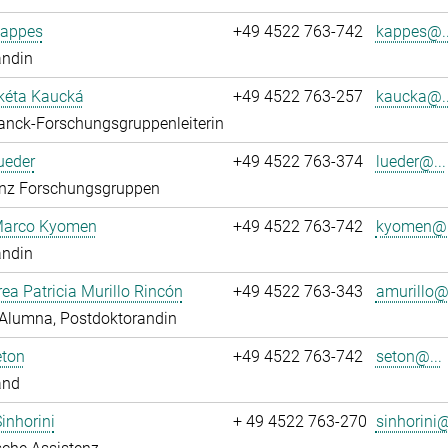
Kappes
+49 4522 763-742
kappes@..
andin
kéta Kaucká
+49 4522 763-257
kaucka@..
anck-Forschungsgruppenleiterin
ueder
+49 4522 763-374
lueder@...
enz Forschungsgruppen
 Marco Kyomen
+49 4522 763-742
kyomen@.
andin
rea Patricia Murillo Rincón
+49 4522 763-343
amurillo@.
Alumna, Postdoktorandin
eton
+49 4522 763-742
seton@...
and
Sinhorini
+ 49 4522 763-270
sinhorini@