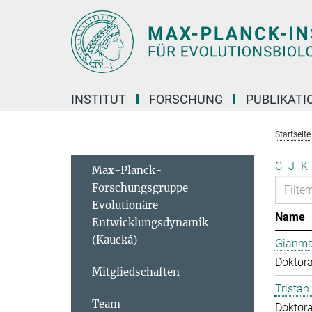
Hauptinhalt
INSTITUT
FORSCHUNG
PUBLIKATI
Startseite
C
J
K
Max-Planck-
Forschungsgruppe
Evolutionäre
Name
Entwicklungsdynamik
(Kaucká)
Gianma
Doktor
Mitgliedschaften
Tristan
Team
Doktor