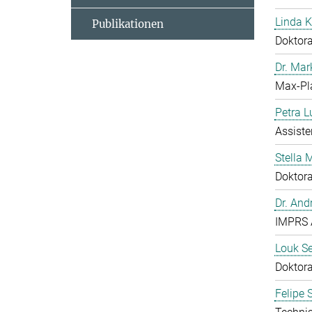
Linda 
Publikationen
Doktor
Dr. Mar
Max-Pl
Petra L
Assist
Stella
Doktor
Dr. And
IMPRS 
Louk S
Doktor
Felipe 