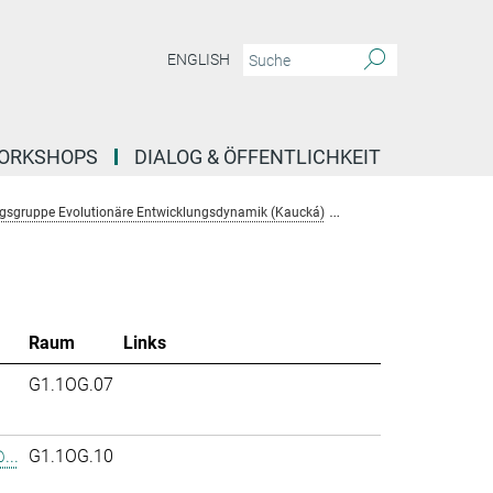
ENGLISH
ORKSHOPS
DIALOG & ÖFFENTLICHKEIT
gsgruppe Evolutionäre Entwicklungsdynamik (Kaucká)
Team
Raum
Links
.
G1.1OG.07
...
G1.1OG.10