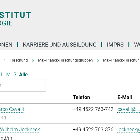
ONEN
KARRIERE UND AUSBILDUNG
IMPRS
W
Forschung
Max-Planck-Forschungsgruppen
Max-Planck-Forschun
L
M
S
Alle
Telefon
E-Mail
rco Cavalli
+49 4522 763-742
cavalli@..
and
 Wilhelm Jockheck
+49 4522 763-376
jockheck@
and/in