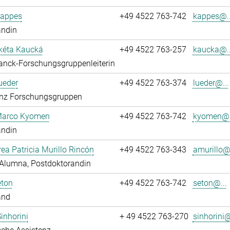
Kappes
+49 4522 763-742
kappes@..
andin
kéta Kaucká
+49 4522 763-257
kaucka@..
anck-Forschungsgruppenleiterin
ueder
+49 4522 763-374
lueder@...
enz Forschungsgruppen
 Marco Kyomen
+49 4522 763-742
kyomen@.
andin
rea Patricia Murillo Rincón
+49 4522 763-343
amurillo@.
Alumna, Postdoktorandin
eton
+49 4522 763-742
seton@...
and
Sinhorini
+ 49 4522 763-270
sinhorini@