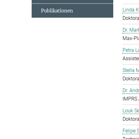
Linda 
Publikationen
Doktor
Dr. Mar
Max-Pl
Petra L
Assist
Stella
Doktor
Dr. And
IMPRS 
Louk S
Doktor
Felipe 