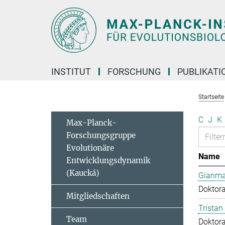
Hauptinhalt
INSTITUT
FORSCHUNG
PUBLIKATI
Startseite
C
J
K
Max-Planck-
Forschungsgruppe
Evolutionäre
Name
Entwicklungsdynamik
(Kaucká)
Gianma
Doktor
Mitgliedschaften
Tristan
Team
Doktor