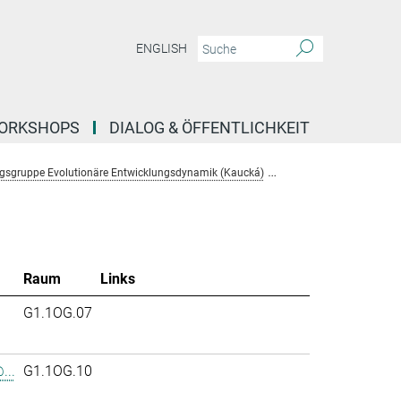
ENGLISH
ORKSHOPS
DIALOG & ÖFFENTLICHKEIT
gsgruppe Evolutionäre Entwicklungsdynamik (Kaucká)
Team
Raum
Links
.
G1.1OG.07
...
G1.1OG.10