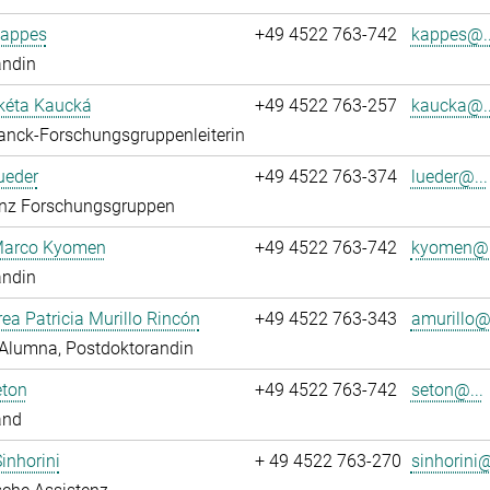
Kappes
+49 4522 763-742
kappes@..
andin
kéta Kaucká
+49 4522 763-257
kaucka@..
anck-Forschungsgruppenleiterin
ueder
+49 4522 763-374
lueder@...
enz Forschungsgruppen
 Marco Kyomen
+49 4522 763-742
kyomen@.
andin
rea Patricia Murillo Rincón
+49 4522 763-343
amurillo@.
Alumna, Postdoktorandin
eton
+49 4522 763-742
seton@...
and
Sinhorini
+ 49 4522 763-270
sinhorini@