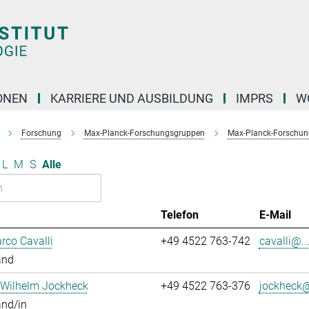
ONEN
KARRIERE UND AUSBILDUNG
IMPRS
W
Forschung
Max-Planck-Forschungsgruppen
Max-Planck-Forschun
L
M
S
Alle
Telefon
E-Mail
rco Cavalli
+49 4522 763-742
cavalli@..
and
 Wilhelm Jockheck
+49 4522 763-376
jockheck@
and/in