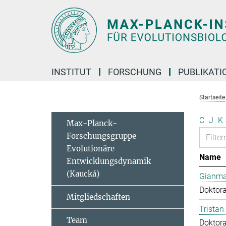
Hauptinhalt
INSTITUT
FORSCHUNG
PUBLIKATI
Startseite
C
J
K
Max-Planck-
Forschungsgruppe
Evolutionäre
Name
Entwicklungsdynamik
(Kaucká)
Gianma
Doktor
Mitgliedschaften
Tristan
Team
Doktor