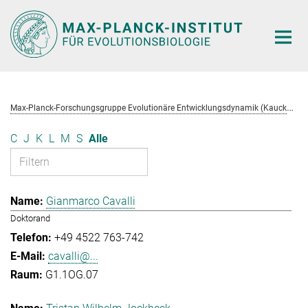
Hauptinhalt
M
ax-Planck-Forschungsgruppe Evolutionäre Entwicklungsdynamik (Kaucká)
C
J
K
L
M
S
Alle
Gianmarco Cavalli
Doktorand
+49 4522 763-742
cavalli@...
G1.1OG.07