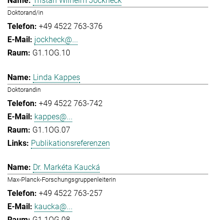
Tristan Wilhelm Jockheck
Doktorand/in
+49 4522 763-376
jockheck@...
G1.1OG.10
Linda Kappes
Doktorandin
+49 4522 763-742
kappes@...
G1.1OG.07
Publikationsreferenzen
Dr. Markéta Kaucká
Max-Planck-Forschungsgruppenleiterin
+49 4522 763-257
kaucka@...
G1.1OG.08