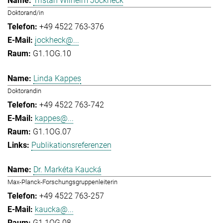
Tristan Wilhelm Jockheck
Doktorand/in
+49 4522 763-376
jockheck@...
G1.1OG.10
Linda Kappes
Doktorandin
+49 4522 763-742
kappes@...
G1.1OG.07
Publikationsreferenzen
Dr. Markéta Kaucká
Max-Planck-Forschungsgruppenleiterin
+49 4522 763-257
kaucka@...
G1.1OG.08