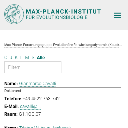
Hauptinhalt
M
ax-Planck-Forschungsgruppe Evolutionäre Entwicklungsdynamik (Kaucká)
C
J
K
L
M
S
Alle
Gianmarco Cavalli
Doktorand
+49 4522 763-742
cavalli@...
G1.1OG.07