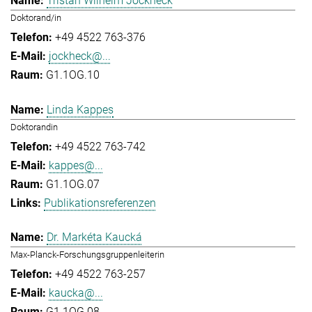
Tristan Wilhelm Jockheck
Doktorand/in
+49 4522 763-376
jockheck@...
G1.1OG.10
Linda Kappes
Doktorandin
+49 4522 763-742
kappes@...
G1.1OG.07
Publikationsreferenzen
Dr. Markéta Kaucká
Max-Planck-Forschungsgruppenleiterin
+49 4522 763-257
kaucka@...
G1.1OG.08