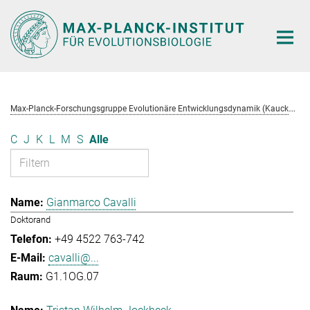
Hauptinhalt
M
ax-Planck-Forschungsgruppe Evolutionäre Entwicklungsdynamik (Kaucká)
C
J
K
L
M
S
Alle
Gianmarco Cavalli
Doktorand
+49 4522 763-742
cavalli@...
G1.1OG.07