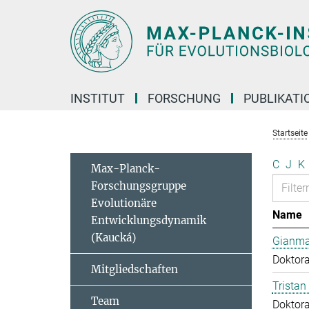
Hauptinhalt
INSTITUT
FORSCHUNG
PUBLIKATI
Startseite
C
J
K
Max-Planck-
Forschungsgruppe
Evolutionäre
Name
Entwicklungsdynamik
(Kaucká)
Gianma
Doktor
Mitgliedschaften
Tristan
Team
Doktor