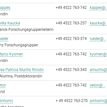
Kappes
+49 4522 763-742
kappes@..
andin
kéta Kaucká
+49 4522 763-257
kaucka@..
anck-Forschungsgruppenleiterin
ueder
+49 4522 763-374
lueder@...
enz Forschungsgruppen
 Marco Kyomen
+49 4522 763-742
kyomen@.
andin
rea Patricia Murillo Rincón
+49 4522 763-343
amurillo@.
Alumna, Postdoktorandin
eton
+49 4522 763-742
seton@...
and
Sinhorini
+ 49 4522 763-270
sinhorini@