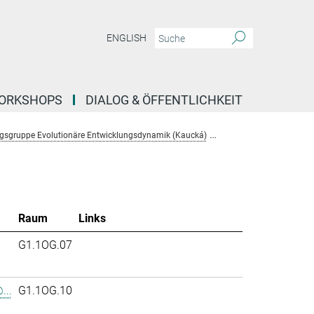
ENGLISH
ORKSHOPS
DIALOG & ÖFFENTLICHKEIT
gsgruppe Evolutionäre Entwicklungsdynamik (Kaucká)
Team
Raum
Links
.
G1.1OG.07
...
G1.1OG.10