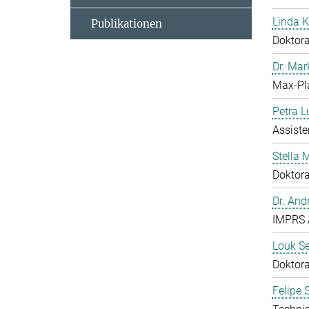
Linda 
Publikationen
Doktor
Dr. Mar
Max-Pl
Petra L
Assist
Stella
Doktor
Dr. And
IMPRS 
Louk S
Doktor
Felipe 